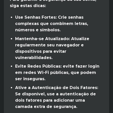
siga estas dicas:
Use Senhas Fortes:
Crie senhas
complexas que combinem letras,
números e símbolos.
Mantenha-se Atualizado:
Atualize
regularmente seu navegador e
dispositivos para evitar
vulnerabilidades.
Evite Redes Públicas:
evite fazer login
em redes Wi-Fi públicas, que podem
ser inseguras.
Ative a Autenticação de Dois Fatores:
Se disponível, use a autenticação de
dois fatores para adicionar uma
camada extra de segurança.