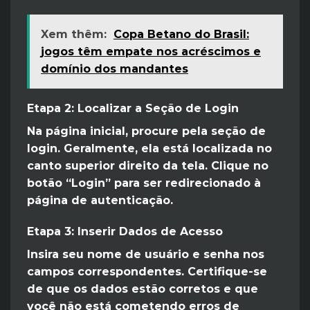
Xem thêm:
Copa Betano do Brasil:
jogos têm empate nos acréscimos e
domínio dos mandantes
Etapa 2: Localizar a Seção de Login
Na página inicial, procure pela seção de
login. Geralmente, ela está localizada no
canto superior direito da tela. Clique no
botão “Login” para ser redirecionado à
página de autenticação.
Etapa 3: Inserir Dados de Acesso
Insira seu nome de usuário e senha nos
campos correspondentes. Certifique-se
de que os dados estão corretos e que
você não está cometendo erros de