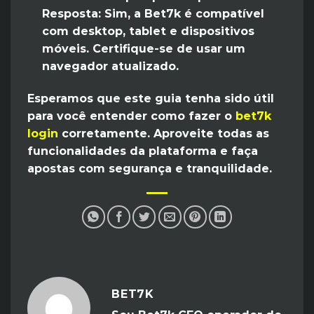
Resposta:
Sim, a Bet7k é compatível
com desktop, tablet e dispositivos
móveis. Certifique-se de usar um
navegador atualizado.
Esperamos que este guia tenha sido útil
para você entender como fazer o
bet7k
login
corretamente. Aproveite todas as
funcionalidades da plataforma e faça
apostas com segurança e tranquilidade.
BET7K