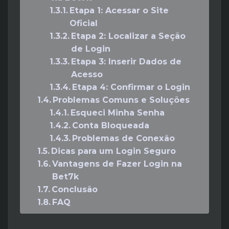
Etapa 1: Acessar o Site
Oficial
Etapa 2: Localizar a Seção
de Login
Etapa 3: Inserir Dados de
Acesso
Etapa 4: Confirmar o Login
Problemas Comuns e Soluções
Esqueci Minha Senha
Conta Bloqueada
Problemas de Conexão
Dicas para um Login Seguro
Vantagens de Fazer Login na
Bet7k
Conclusão
FAQ