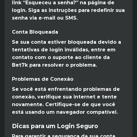
link “Esqueceu a senha?” na página de
login. Siga as instruções para redefinir sua
senha via e-mail ou SMS.
Conta Bloqueada
Se sua conta estiver bloqueada devido a
tentativas de login inválidas, entre em
contato com o suporte ao cliente da
Bet7k para resolver o problema.
Problemas de Conexão
Se você está enfrentando problemas de
conexão, verifique sua internet e tente
novamente. Certifique-se de que você
está usando um navegador compatível.
Dicas para um Login Seguro
Para garantir a segurança da sua conta,