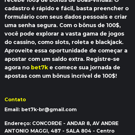
cadastro é rápido e fácil, basta preencher o
formulário com seus dados pessoais e criar
uma senha segura. Com o bônus de 100$,
você pode explorar a vasta gama de jogos
do cassino, como slots, roleta e blackjack.
Aproveite essa oportunidade de começar a
apostar com um saldo extra. Registre-se
agora no
bet7k
e comece sua jornada de
apostas com um bônus incrível de 100$!
Contato
Email:
bet7k-br@gmail.com
Endereço: CONCORDE - ANDAR 8, AV ANDRE
ANTONIO MAGGI, 487 - SALA 804 - Centro