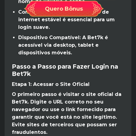
nome de usuário e senha.
Quero Bônus
Conexão Estável:
Uma conexão de
internet estável é essencial para um
login suave.
Dispositivo Compatível:
A Bet7k é
acessível via desktop, tablet e
dispositivos móveis.
Passo a Passo para Fazer Login na
Bet7k
Etapa 1: Acessar o Site Oficial
O primeiro passo é visitar o site oficial da
Bet7k. Digite o URL correto no seu
navegador ou use o link fornecido para
garantir que você está no site legítimo.
Evite sites de terceiros que possam ser
fraudulentos.