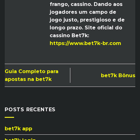
frango, cassino. Dando aos
jogadores um campo de
jogo justo, prestigioso e de
longo prazo. Site oficial do
cassino
Bet7k
:
https://www.bet7k-br.com
Guia Completo para
bet7k Bônus
apostas na bet7k
POSTS RECENTES
bet7k app