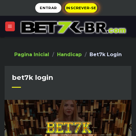
Skip
ENTRAR
INSCREVER-SE
to
content
Pagina Inicial
/
Handicap
/
Bet7k Login
bet7k login