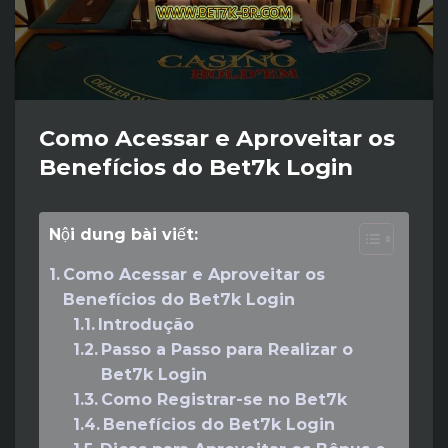
Como Acessar e Aproveitar os
Benefícios do Bet7k Login
Nội dung bài viết:
Como Acessar e Aproveitar os
Benefícios do Bet7k Login
Introdução
Passo a Passo para Realizar o
Bet7k Login
Como Registrar-se no Bet7k
Benefícios do Bet7k Login