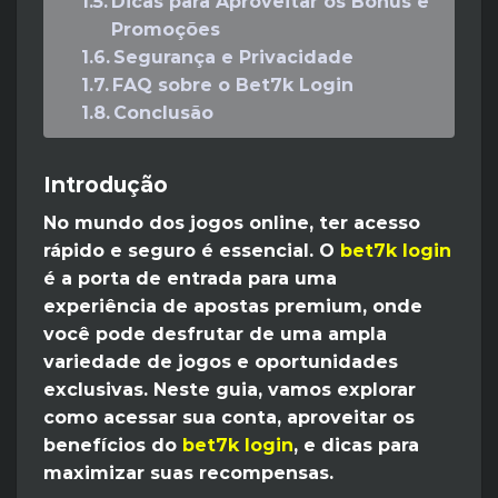
Dicas para Aproveitar os Bônus e
Promoções
Segurança e Privacidade
FAQ sobre o Bet7k Login
Conclusão
Introdução
No mundo dos jogos online, ter acesso
rápido e seguro é essencial. O
bet7k login
é a porta de entrada para uma
experiência de apostas premium, onde
você pode desfrutar de uma ampla
variedade de jogos e oportunidades
exclusivas. Neste guia, vamos explorar
como acessar sua conta, aproveitar os
benefícios do
bet7k login
, e dicas para
maximizar suas recompensas.