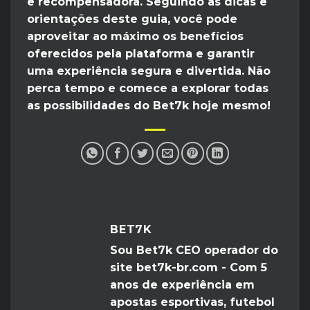
e recompensadora. Seguindo as dicas e
orientações deste guia, você pode
aproveitar ao máximo os benefícios
oferecidos pela plataforma e garantir
uma experiência segura e divertida. Não
perca tempo e comece a explorar todas
as possibilidades do Bet7k hoje mesmo!
BET7K
Sou
Bet7k
CEO
operador do
site
bet7k-br.com
- Com 5
anos de experiência em
apostas esportivas, futebol